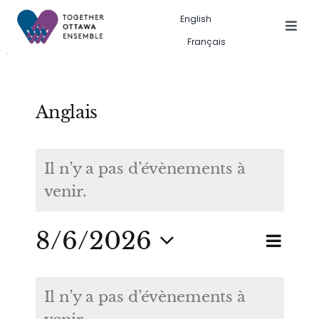
Skip
English
to
Togg
Français
Navig
content
Les activités
Galerie des activités
Anglais
À propos de nous
Il n’y a pas d’évènements à
venir.
Search
for:
Nav
8/6/2026
Rec
Recherche
Mois
de
Sélectionnez
Calendrier
et
une
vue
Il n’y a pas d’évènements à
date.