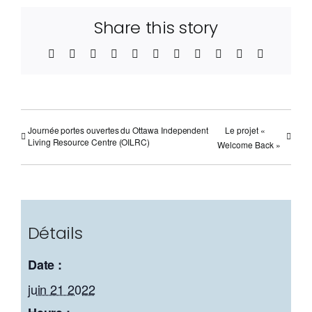
Share this story
Facebook
Twitter
Reddit
LinkedIn
WhatsApp
Telegram
Tumblr
Pinterest
Vk
Xing
Email
Journée portes ouvertes du Ottawa Independent
Le projet «
Living Resource Centre (OILRC)
Welcome Back »
Détails
Date :
juin 21 2022