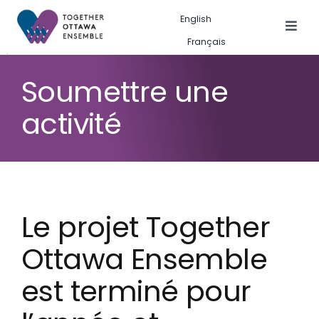
Skip
English
to
Togg
Français
Navig
content
Les activités
Soumettre une
Galerie des activités
activité
À propos de nous
Search
for:
Le projet Together
Ottawa Ensemble
est terminé pour